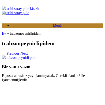
Skip
to
content
Menü
Ev
»
trabzonpeynirlipidem
trabzonpeynirlipidem
← Previous
Next →
Bir yanıt yazın
E-posta adresiniz yayınlanmayacak.
Gerekli alanlar
*
ile
işaretlenmişlerdir