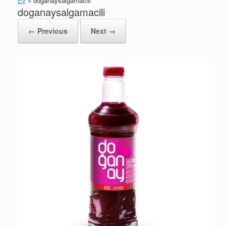
Ev
»
doganaysalgamacili
doganaysalgamacili
← Previous
Next →