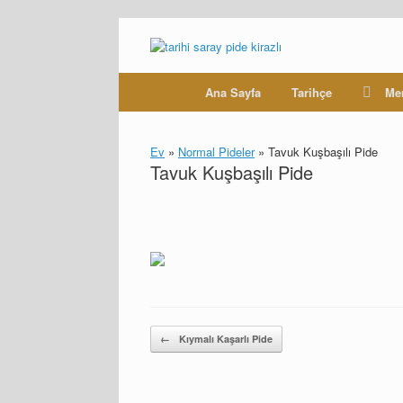
Skip
to
content
Ana Sayfa
Tarihçe
Me
Ev
»
Normal Pideler
»
Tavuk Kuşbaşılı Pide
Tavuk Kuşbaşılı Pide
Post navigation
←
Kıymalı Kaşarlı Pide