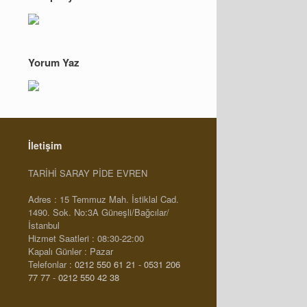
Yorum Yaz
İletişim
TARİHİ SARAY PİDE EVREN
Adres : 15 Temmuz Mah. İstiklal Cad.
1490. Sok. No:3A Güneşli/Bağcılar/
İstanbul
Hizmet Saatleri : 08:30-22:00
Kapalı Günler : Pazar
Telefonlar :
0212 550 61 21
-
0531 206
77 77
-
0212 550 42 38